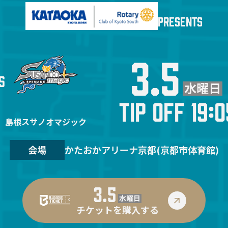
PRESENTS
3.5
S
水曜日
TIP OFF 19:0
島根スサノオマジック
会場
かたおかアリーナ京都(京都市体育館)
3.5
水曜日
チケットを購入する