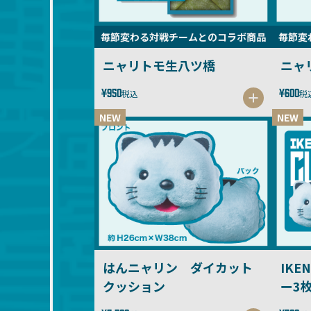
毎節変わる対戦チームとのコラボ商品
毎節変
ニャリトモ生八ツ橋
ニャ
¥950
¥600
税込
税
NEW
NEW
はんニャリン ダイカット
IKE
クッション
ー3