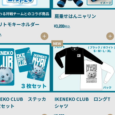
わる対戦チームとのコラボ商品
肩乗せはんニャリン
リトモキーホルダー
¥3,200
税込
込
NEW
NEKO CLUB ステッカ
IKENEKO CLUB ロングT
枚セット
シャツ