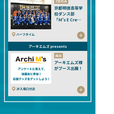
2日のみ
京都明徳高等学
校ダンス部
「Ｍ's E Crew
(エムズイークル
ー)」
ハーフタイム
アーキエムズ presents
両日
アーキエムズ様
がブース出展！
2F入場口付近