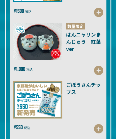
¥1500
税込
数量限定
はんニャリンま
んじゅう 紅葉
ver
¥1,000
税込
ごぼうさんチッ
プス
¥550
税込