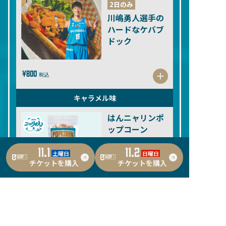
2日のみ
川嶋勇人選手の
ハードなケバブ
ドック
¥800
税込
キャラメル味
はんニャリンポ
ップコーン
11.1
11.2
土曜日
日曜日
チケットを購入
チケットを購入
¥500
税込
しょうゆバター味