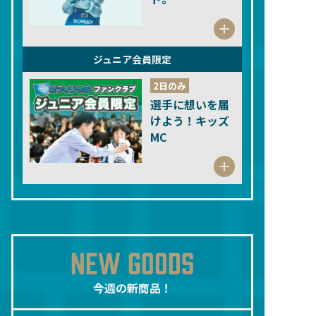
ジュニア会員限定
2日のみ
選手に想いを届
けよう！キッズ
MC
NEW GOODS
今週の新商品！