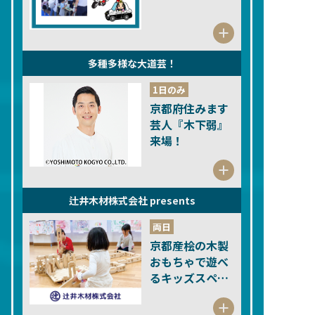
多種多様な大道芸！
1日のみ
京都府住みます
芸人『木下弱』
来場！
辻井木材株式会社 presents
両日
京都産桧の木製
おもちゃで遊べ
るキッズスペー
ス