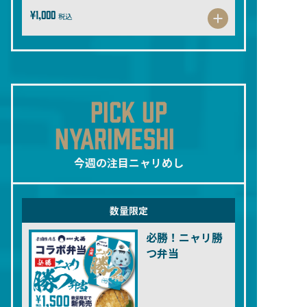
¥1,000
税込
PICK UP
NYARIMESHI
今週の注目ニャリめし
数量限定
必勝！ニャリ勝
つ弁当