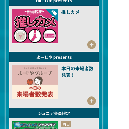
HILLTOP presents
推しカメ
よーじや presents
本日の来場者数
発表！
ジュニア会員限定
両日