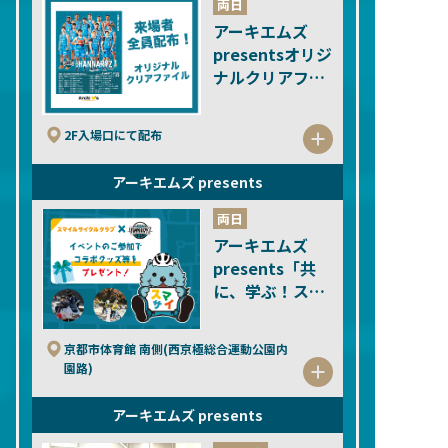
両日
アーキエムズ
presentsオリジ
ナルクリアファ
イルプレゼン
ト！
2F入場口にて配布
アーキエムズ presents
両日
アーキエムズ
presents「共
に、学ぶ！スマ
イルサイクルク
ラブ」
京都市体育館 南側(西京極総合運動公園内
園路)
アーキエムズ presents