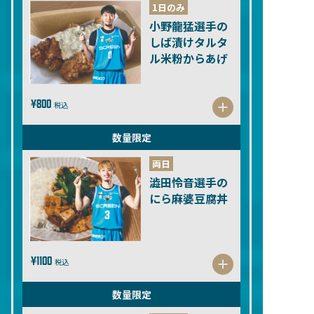
1日のみ
小野龍猛選手の
しば漬けタルタ
ル米粉からあげ
¥800
税込
数量限定
両日
澁田怜音選手の
にら麻婆豆腐丼
¥1100
税込
数量限定