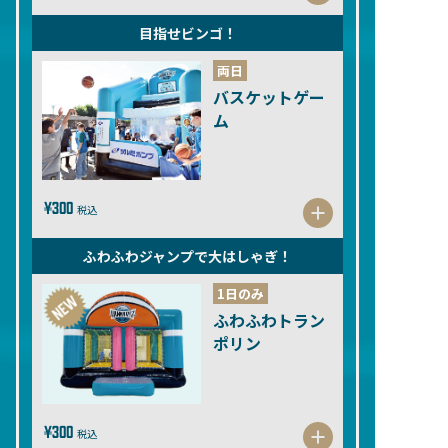
目指せビンゴ！
両日
バスケットゲー
ム
¥300
税込
ふわふわジャンプで大はしゃぎ！
1日のみ
ふわふわトラン
ポリン
¥300
税込