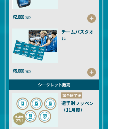
¥2,800
税込
チームバスタオ
ル
¥5,000
税込
シークレット販売
試合終了後
選手別ワッペン
（11月度）