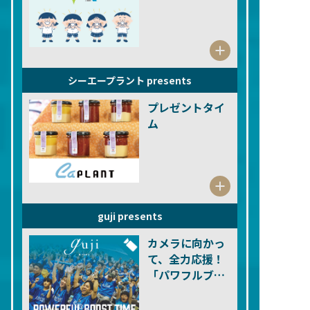
シーエープラント presents
プレゼントタイ
ム
guji presents
カメラに向かっ
て、全力応援！
「パワフルブー
ストタイム」