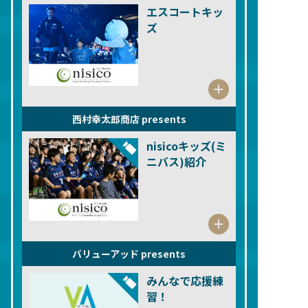
エスコートキッ
ズ
⻄村幸太郎商店 presents
nisicoキッズ(ミ
ニバス)紹介
バリューアッド presents
みんなで応援練
習！