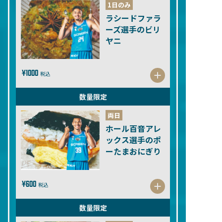
1日のみ
ラシードファラ
ーズ選手のビリ
ヤニ
¥1000
税込
数量限定
両日
ホール百音アレ
ックス選手のポ
ーたまおにぎり
¥600
税込
数量限定