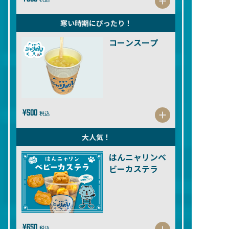
寒い時期にぴったり！
コーンスープ
¥500
税込
大人気！
はんニャリンベ
ビーカステラ
¥650
税込