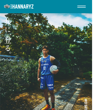
EVENTS
イベント
PLAYERS
選手紹介
TIME SCHEDULE
タイムスケジュール
TICKETS
チケット
FOOD
フード
GOODS