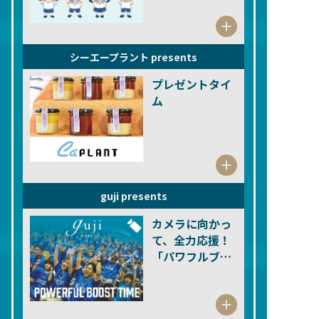
シーエープラント presents
プレゼントタイ
ム
guji presents
カメラに向かっ
て、全力応援！
「パワフルブー
ストタイム」