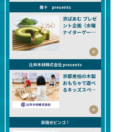
美十 presents
京ばあむ プレゼ
ント企画（水曜
ナイターゲーム
限定企画）
辻井木材株式会社 presents
京都産桧の木製
おもちゃで遊べ
るキッズスペー
ス
目指せビンゴ！