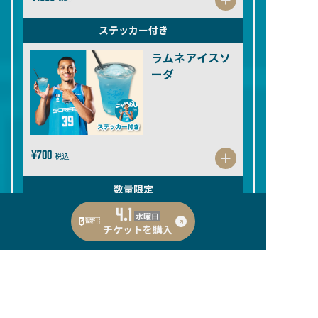
ステッカー付き
ラムネアイスソ
ーダ
¥700
税込
数量限定
4.1
小野龍猛選手の
水曜日
チケットを購入
しば漬けタルタ
ル米粉からあげ
¥800
税込