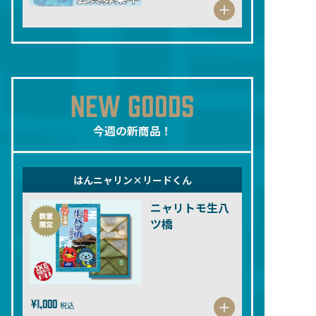
NEW GOODS
今週の新商品！
はんニャリン×リードくん
ニャリトモ生八
ツ橋
¥1,000
税込