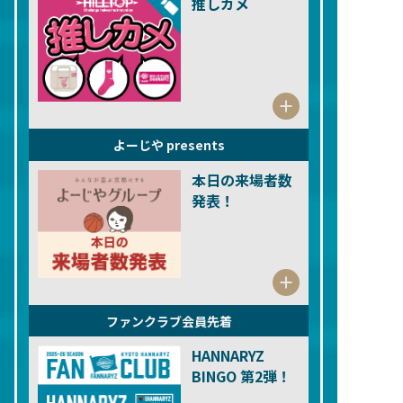
推しカメ
よーじや presents
本日の来場者数
発表！
ファンクラブ会員先着
HANNARYZ
BINGO 第2弾！